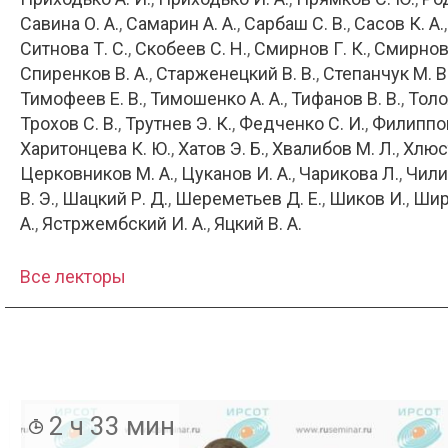
Савина О. А.
Самарин А. А.
Сарбаш С. В.
Сасов К. А.
Ситнова Т. С.
Скобеев С. Н.
Смирнов Г. К.
Смирнов
Спиренков В. А.
Старженецкий В. В.
Степанчук М. В
Тимофеев Е. В.
Тимошенко А. А.
Тифанов В. В.
Толо
Трохов С. В.
Трутнев Э. К.
Федченко С. И.
Филиппов
Харитонцева К. Ю.
Хатов Э. Б.
Хвалибов М. Л.
Хлюст
Церковников М. А.
Цуканов И. А.
Чарикова Л.
Чилик
В. Э.
Шацкий Р. Д.
Шереметьев Д. Е.
Шиков И.
Шир
А.
Ястржембский И. А.
Яцкий В. А.
Все лекторы
2 ч 33 мин