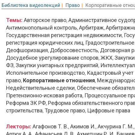
Библиотека видеолекций
Право
Корпоративные отно
Темы:
Авторское право
Административное судоп
Антимонопольный контроль
Арбитраж
Арбитражн
Государственная регистрация недвижимости
Госу
регистрация юридических лиц
Градостроительное
Деофшоризация
Добросовестность
Договорная р
Досудебное урегулирование споров
ЖКХ
Закупк
ФЗ
Закупки унитарных предприятий
Интеллектуал
Исполнительное производство
Кадастровый учет 
право
Корпоративные отношения
Международно
Недействительные сделки
Обеспечение обязател
Претензионно-исковая работа
Процессуальное пр
Реформа ЗК РФ
Реформа обязательственного пра
строительства
Трудовое право
Цифровые права
Лекторы:
Агафонов Т. В.
Акимов И.
Акчурина Г. М.
Артюх А. А.
Афанасьев Д. В.
Ахметшин Р. И.
Бациев 