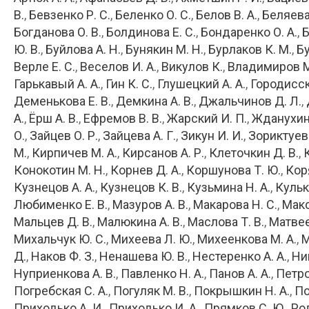
В.
Бевзенко Р. С.
Беленко О. С.
Белов В. А.
Беляева 
Богданова О. В.
Болдинова Е. С.
Бондаренко О. А.
Б
Ю. В.
Буйлова А. Н.
Бунякин М. Н.
Бурлаков К. М.
Бу
Верле Е. С.
Веселов И. А.
Викулов К.
Владимиров 
Гарькавый А. А.
Гин К. С.
Глушецкий А. А.
Городисск
Деменькова Е. В.
Демкина А. В.
Джальчинов Д. Л.
А.
Ёрш А. В.
Ефремов В. В.
Жарский И. П.
Жданухин
О.
Зайцев О. Р.
Зайцева А. Г.
Зикун И. И.
Зориктуев 
М.
Кирпичев М. А.
Кирсанов А. Р.
Клеточкин Д. В.
Конокотин М. Н.
Корнев Д. А.
Коршунова Т. Ю.
Кор
Кузнецов А. А.
Кузнецов К. В.
Кузьмина Н. А.
Кульк
Любименко Е. В.
Мазуров А. В.
Макарова Н. С.
Мако
Мальцев Д. В.
Малюкина А. В.
Маслова Т. В.
Матвее
Михальчук Ю. С.
Михеева Л. Ю.
Михеенкова М. А.
М
Д.
Наков Ф. З.
Ненашева Ю. В.
Нестеренко А. А.
Ни
Нуприенкова А. В.
Павленко Н. А.
Панов А. А.
Петро
Погребская С. А.
Погуляк М. В.
Покрышкин Н. А.
По
Приходько А. И.
Приходько И. А.
Прямков С. Ю.
Род