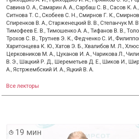
Савина О. А.
Самарин А. А.
Сарбаш С. В.
Сасов К. А.
Ситнова Т. С.
Скобеев С. Н.
Смирнов Г. К.
Смирнов
Спиренков В. А.
Старженецкий В. В.
Степанчук М. В
Тимофеев Е. В.
Тимошенко А. А.
Тифанов В. В.
Толо
Трохов С. В.
Трутнев Э. К.
Федченко С. И.
Филиппов
Харитонцева К. Ю.
Хатов Э. Б.
Хвалибов М. Л.
Хлюст
Церковников М. А.
Цуканов И. А.
Чарикова Л.
Чилик
В. Э.
Шацкий Р. Д.
Шереметьев Д. Е.
Шиков И.
Шир
А.
Ястржембский И. А.
Яцкий В. А.
Все лекторы
19 мин