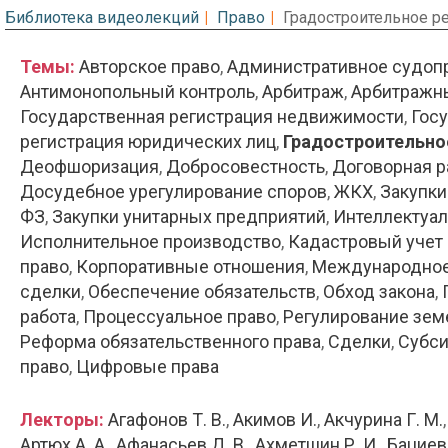
Библиотека видеолекций
Право
Градостроительное р
Темы:
Авторское право
Административное судоп
Антимонопольный контроль
Арбитраж
Арбитражн
Государственная регистрация недвижимости
Госу
регистрация юридических лиц
Градостроительно
Деофшоризация
Добросовестность
Договорная р
Досудебное урегулирование споров
ЖКХ
Закупк
ФЗ
Закупки унитарных предприятий
Интеллектуал
Исполнительное производство
Кадастровый учет 
право
Корпоративные отношения
Международное
сделки
Обеспечение обязательств
Обход закона
работа
Процессуальное право
Регулирование зем
Реформа обязательственного права
Сделки
Субси
право
Цифровые права
Лекторы:
Агафонов Т. В.
Акимов И.
Акчурина Г. М.
Артюх А. А.
Афанасьев Д. В.
Ахметшин Р. И.
Бациев 