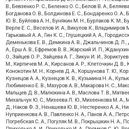
В.
Бевзенко Р. С.
Беленко О. С.
Белов В. А.
Беляева 
Богданова О. В.
Болдинова Е. С.
Бондаренко О. А.
Б
Ю. В.
Буйлова А. Н.
Бунякин М. Н.
Бурлаков К. М.
Бу
Верле Е. С.
Веселов И. А.
Викулов К.
Владимиров 
Гарькавый А. А.
Гин К. С.
Глушецкий А. А.
Городисск
Деменькова Е. В.
Демкина А. В.
Джальчинов Д. Л.
А.
Ёрш А. В.
Ефремов В. В.
Жарский И. П.
Жданухин
О.
Зайцев О. Р.
Зайцева А. Г.
Зикун И. И.
Зориктуев 
М.
Кирпичев М. А.
Кирсанов А. Р.
Клеточкин Д. В.
Конокотин М. Н.
Корнев Д. А.
Коршунова Т. Ю.
Кор
Кузнецов А. А.
Кузнецов К. В.
Кузьмина Н. А.
Кульк
Любименко Е. В.
Мазуров А. В.
Макарова Н. С.
Мако
Мальцев Д. В.
Малюкина А. В.
Маслова Т. В.
Матвее
Михальчук Ю. С.
Михеева Л. Ю.
Михеенкова М. А.
М
Д.
Наков Ф. З.
Ненашева Ю. В.
Нестеренко А. А.
Ни
Нуприенкова А. В.
Павленко Н. А.
Панов А. А.
Петро
Погребская С. А.
Погуляк М. В.
Покрышкин Н. А.
По
Приходько А. И.
Приходько И. А.
Прямков С. Ю.
Род