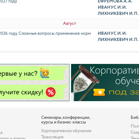
2027 году
ЕФРЕМОВА А. А.
ИВАНУС И. И.
ЛИХНИКЕВИЧ И. П.
Август
в 2026 году. Сложные вопросы применения норм
ИВАНУС И. И.
ЛИХНИКЕВИЧ И. П.
Семинары, конференции,
Биб
курсы и бизнес-классы
Пол
Корпоративное обучение
да
Ски
Трансляция
тели и агенты
Тех