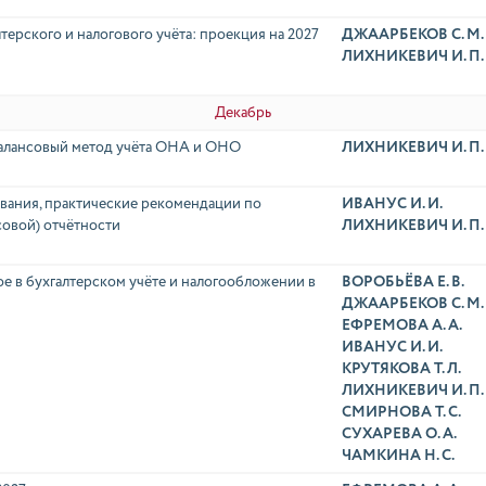
терского и налогового учёта: проекция на 2027
ДЖААРБЕКОВ С. М.
ЛИХНИКЕВИЧ И. П.
Декабрь
балансовый метод учёта ОНА и ОНО
ЛИХНИКЕВИЧ И. П.
ования, практические рекомендации по
ИВАНУС И. И.
совой) отчётности
ЛИХНИКЕВИЧ И. П.
ое в бухгалтерском учёте и налогообложении в
ВОРОБЬЁВА Е. В.
ДЖААРБЕКОВ С. М.
ЕФРЕМОВА А. А.
ИВАНУС И. И.
КРУТЯКОВА Т. Л.
ЛИХНИКЕВИЧ И. П.
СМИРНОВА Т. С.
СУХАРЕВА О. А.
ЧАМКИНА Н. С.