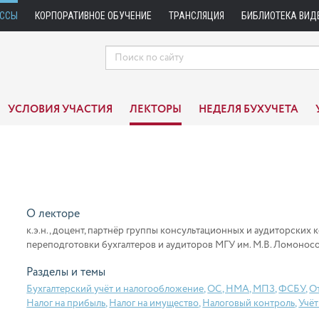
АССЫ
КОРПОРАТИВНОЕ ОБУЧЕНИЕ
ТРАНСЛЯЦИЯ
БИБЛИОТЕКА ВИД
УСЛОВИЯ УЧАСТИЯ
ЛЕКТОРЫ
НЕДЕЛЯ БУХУЧЕТА
О лекторе
к.э.н., доцент, партнёр группы консультационных и аудиторских 
переподготовки бухгалтеров и аудиторов МГУ им. М.В. Ломонос
Разделы и темы
Бухгалтерский учёт и налогообложение
,
ОС, НМА, МПЗ
,
ФСБУ
,
О
Налог на прибыль
,
Налог на имущество
,
Налоговый контроль
,
Учёт