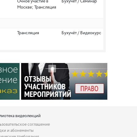
Очное участие в
Бухучёт / Семинар
Москве; Трансляция
Трансляция
Бухучёт / Видеокурс
лиотека видеолекций
ьзовательское соглашение
дки и абонементы
нические требования