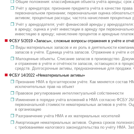
Общие положения: классификация объекта учёта аренды; срок 
Учёт у арендатора: признание предмета учёта в качестве права
первоначальном признании; первоначальная оценка обязательст
активом; процентные расходы; частота начисления процентных 
Учёт у арендодателя; учёт финансовой аренды у арендодателя:
в аренду; оценка и учёт инвестиции в аренду при первоначаль
инвестицию в аренду; начисление процентов и арендные платеж
ФСБУ 5/2019 «Запасы», сложные вопросы отражения в учёте и отчё
Виды материальных запасов и их роль в деятельности компани
запасов в учёте. Единица учёта запасов. Отражение в учёте и 
Малоценные объекты. Списание запасов в производство. Докуме
и отражение в учёте и отчётности запасов, остающихся в проце
средств. Долгосрочные активы, предназначенные для продажи. 
ФСБУ 14/2022 «Нематериальные активы»
Признание НМА в бухгалтерском учёте. Как меняется состав НМ
исключительных прав на объект
Правовое регулирование интеллектуальной собственности
Изменения в порядке учёта вложений в НМА согласно ФСБУ 26
первоначальной стоимости нематериальных активов в учёте. Оц
в организацию
Разграничение учёта НМА и их материальных носителей
Амортизация нематериальных активов. Оценка сроков полезног
с требованиями налогового законодательства по учёту НМА. З