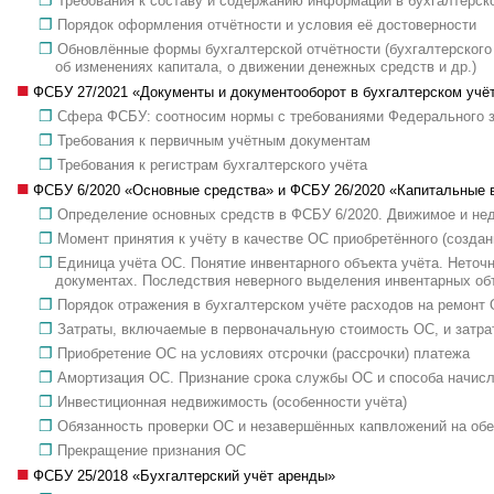
Требования к составу и содержанию информации в бухгалтерско
Порядок оформления отчётности и условия её достоверности
Обновлённые формы бухгалтерской отчётности (бухгалтерского 
об изменениях капитала, о движении денежных средств и др.)
ФСБУ 27/2021 «Документы и документооборот в бухгалтерском учё
Сфера ФСБУ: соотносим нормы с требованиями Федерального за
Требования к первичным учётным документам
Требования к регистрам бухгалтерского учёта
ФСБУ 6/2020 «Основные средства» и ФСБУ 26/2020 «Капитальные 
Определение основных средств в ФСБУ 6/2020. Движимое и н
Момент принятия к учёту в качестве ОС приобретённого (создан
Единица учёта ОС. Понятие инвентарного объекта учёта. Неточ
документах. Последствия неверного выделения инвентарных об
Порядок отражения в бухгалтерском учёте расходов на ремонт 
Затраты, включаемые в первоначальную стоимость ОС, и затрат
Приобретение ОС на условиях отсрочки (рассрочки) платежа
Амортизация ОС. Признание срока службы ОС и способа начисл
Инвестиционная недвижимость (особенности учёта)
Обязанность проверки ОС и незавершённых капвложений на об
Прекращение признания ОС
ФСБУ 25/2018 «Бухгалтерский учёт аренды»