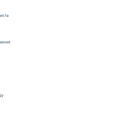
иста
шения
ду