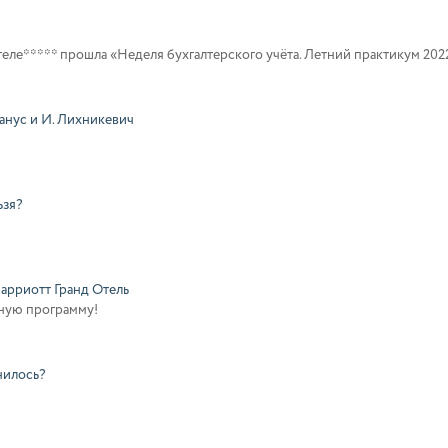
теле***** прошла «Неделя бухгалтерского учёта. Летний практикум 202
анус и И. Лихникевич
ьзя?
Марриотт Гранд Отель
нную программу!
нилось?