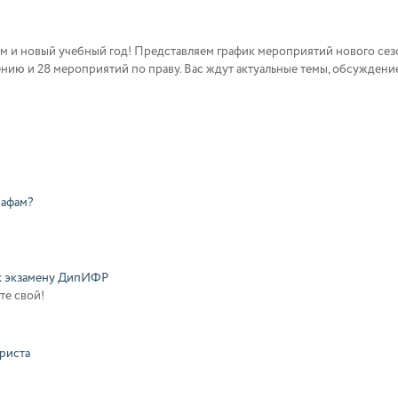
ним и новый учебный год! Представляем график мероприятий нового сезо
ию и 28 мероприятий по праву. Вас ждут актуальные темы, обсуждение
рафам?
 к экзамену ДипИФР
те свой!
юриста