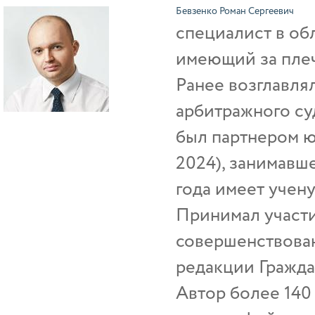
Бевзенко Роман Сергеевич
специалист в об
имеющий за пле
Ранее возглавля
арбитражного су
был партнером ю
2024), занимавш
года имеет учен
Принимал участи
совершенствован
редакции Гражда
Автор более 140