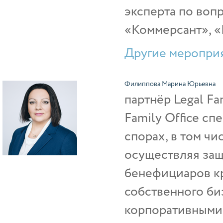
эксперта по вопр
«Коммерсант», «Р
Другие мероприя
Филиппова Марина Юрьевна
партнёр Legal Fam
Family Office с
спорах, в том чи
осуществляя защ
бенефициаров кр
собственного би
корпоративными 