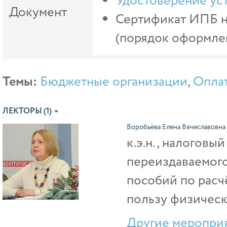
Удостоверение ус
Документ
Сертификат ИПБ на
(порядок оформлен
Темы:
Бюджетные организации
,
Оплат
ЛЕКТОРЫ (1)
Воробьёва Елена Вячеславовна
к.э.н., налоговы
переиздаваемого
пособий по расч
пользу физическ
Другие мероприя