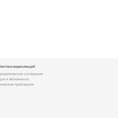
лиотека видеолекций
ьзовательское соглашение
дки и абонементы
нические требования