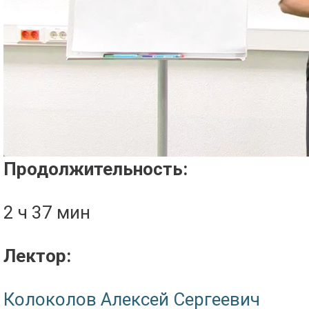
Проигрыватель загружается..
Продолжительность:
2 ч 37 мин
Лектор:
Колоколов Алексей Сергеевич