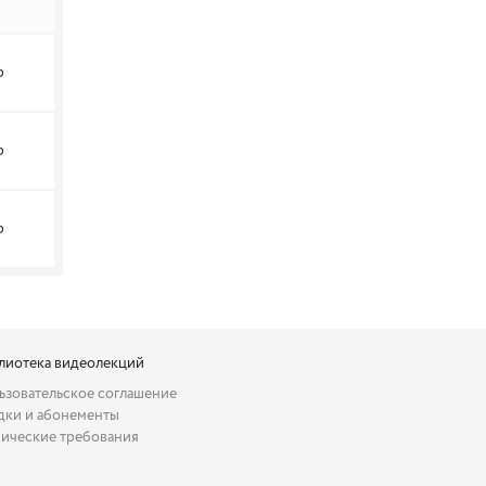
р
р
р
лиотека видеолекций
ьзовательское соглашение
дки и абонементы
нические требования