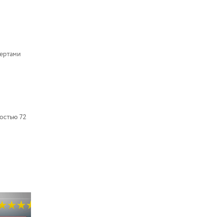
пертами
остью 72