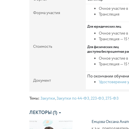
Очное участие 
Форма участия
Трансляция
Для юридических лиц
Очное участие в
Трансляция — 15
Стоимость
Для физических лиц
доступна беспроцентная ра
Очное участие в
Трансляция —
15
По окончании обучени
Документ
Удостоверение у
Темы:
Закупки
,
Закупки по 44-ФЗ, 223-ФЗ, 275-ФЗ
ЛЕКТОРЫ (1)
Емцова Оксана Анат
к.э.н., преподавател