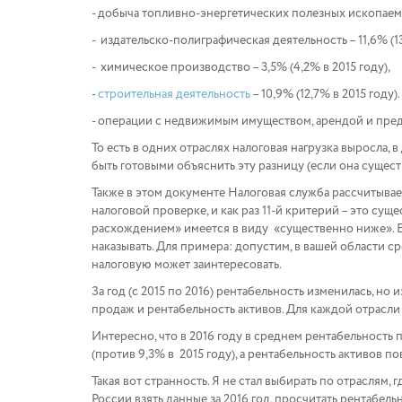
- добыча топливно-энергетических полезных ископаемых
- издательско-полиграфическая деятельность – 11,6% (13,
- химическое производство – 3,5% (4,2% в 2015 году),
-
строительная деятельность
– 10,9% (12,7% в 2015 году).
- операции с недвижимым имуществом, арендой и предос
То есть в одних отраслях налоговая нагрузка выросла,
быть готовыми объяснить эту разницу (если она сущес
Также в этом документе Налоговая служба рассчитывае
налоговой проверке, и как раз 11-й критерий – это с
расхождением» имеется в виду «существенно ниже». Е
наказывать. Для примера: допустим, в вашей области ср
налоговую может заинтересовать.
За год (с 2015 по 2016) рентабельность изменилась, но
продаж и рентабельность активов. Для каждой отрасли р
Интересно, что в 2016 году в среднем рентабельность 
(против 9,3% в 2015 году), а рентабельность активов по
Такая вот странность. Я не стал выбирать по отраслям,
России взять данные за 2016 год, просчитать рентабел