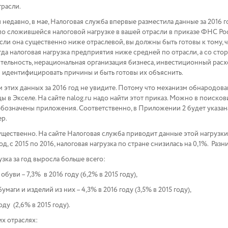
трасли.
 недавно, в мае, Налоговая служба впервые разместила данные за 2016 г
о сложившейся налоговой нагрузке в вашей отрасли в приказе ФНС Росси
Если она существенно ниже отраслевой, вы должны быть готовы к тому, 
да налоговая нагрузка предприятия ниже средней по отрасли, а со сто
тельность, нерациональная организация бизнеса, инвестиционный расхо
я идентифицировать причины и быть готовы их объяснить.
ам этих данных за 2016 год не увидите. Потому что механизм обнародов
ы в Экселе. На сайте nalog.ru надо найти этот приказ. Можно в поиско
в обозначены приложения. Соответственно, в Приложении 2 будет указан
ер.
существенно. На сайте Налоговая служба приводит данные этой нагрузки
 год, с 2015 по 2016, налоговая нагрузка по стране снизилась на 0,1%. Ра
узка за год выросла больше всего:
буви – 7,3% в 2016 году (6,2% в 2015 году),
маги и изделий из них – 4,3% в 2016 году (3,5% в 2015 году),
ду (2,6% в 2015 году).
их отраслях: