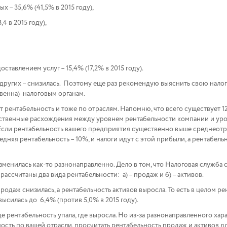
 – 35,6% (41,5% в 2015 году),
4 в 2015 году),
тавлением услуг – 15,4% (17,2% в 2015 году).
 в других – снизилась. Поэтому еще раз рекомендую выяснить свою нало
твенна) налоговым органам.
т рентабельность и тоже по отраслям. Напомню, что всего существует 
ущественные расхождения между уровнем рентабельности компании и ур
сли рентабельность вашего предприятия существенно выше среднеотрас
едняя рентабельность – 10%, и налоги идут с этой прибыли, а рентабель
 изменилась как-то разнонаправленно. Дело в том, что Налоговая служба
ассчитаны два вида рентабельности: а) – продаж и б) – активов.
продаж снизилась, а рентабельность активов выросла. То есть в целом р
высилась до 6,4% (против 5,0% в 2015 году).
 где рентабельность упала, где выросла. Но из-за разнонаправленного 
ьность по вашей отрасли, просчитать рентабельность продаж и активов д