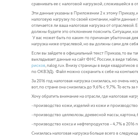
сравнивать ее с налоговой нагрузкой, сложившейся в о
Эти данные указаны в Приложении 2 к этому Приказу, и
налоговую нагрузку по своей компании, найти данные п
отличается ли ваша налоговая нагрузка от отраслевой. 
должны будете это отклонение пояснить. Ситуации, ког
У вас может быть по каким-то причинам убыточная дея
нагрузка ниже отраслевой, но вы должны сами для себ
Если вы зайдете в официальный текст Приказа, то вы т
выкладывает данные на сайт ФНС России, в виде таблиц
рисков
, nalog.ru». Внизу страницы в виде квадратико
по ОКВЭД). Файл можно сохранить к себе на компьют
За 2016 год налоговая нагрузка снизилась, но очень не
вот, по стране она снизилась до 9,6% с 9,7%. То есть за
Хочу обратить внимание на отрасли, где налоговая нагр
- производство кожи, изделий из кожи и производство о
- производство целлюлозы, древесной массы, картона, бу
- производство кокса и нефтепродуктов – 4,7% в 2016 го
Снизилась налоговая нагрузка больше всего в следующ