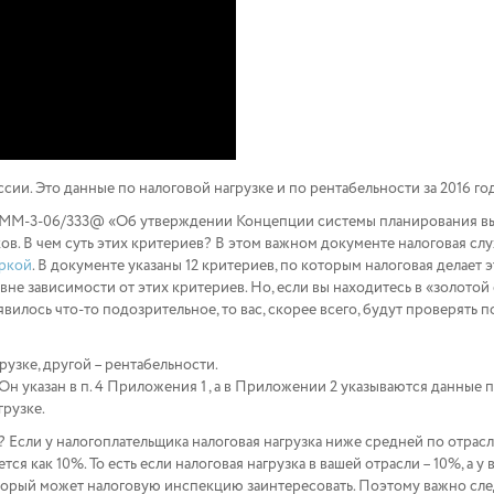
и. Это данные по налоговой нагрузке и по рентабельности за 2016 год
 ММ-3-06/333@ «Об утверждении Концепции системы планирования в
. В чем суть этих критериев? В этом важном документе налоговая служ
еркой
. В документе указаны 12 критериев, по которым налоговая делает 
, вне зависимости от этих критериев. Но, если вы находитесь в «золотой
явилось что-то подозрительное, то вас, скорее всего, будут проверять п
узке, другой – рентабельности.
Он указан в п. 4 Приложения 1 , а в Приложении 2 указываются данные п
грузке.
 Если у налогоплательщика налоговая нагрузка ниже средней по отрасли
 как 10%. То есть если налоговая нагрузка в вашей отрасли – 10%, а у в
 который может налоговую инспекцию заинтересовать. Поэтому важно сл