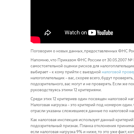
Поговорим о новых данных, предоставленных ФНС Росси
Напомню, что Приказом ФНС России от 30.05.2007 №
самостоятельной оценки рисков для налогоплательщиков
выбирает – к кому прийти с выездной
налоговой пров
налогоплательщик – вас, скорее всего, будут проверять
подозрительного, вас могут и не проверять. Если же по
руководствуясь этими 12 критериями.
Среди этих 12 критериев один посвящен налоговой нагр
Налоговая нагрузка – это критерий под номером один. 
отрасли указаны сложившиеся данные по налоговой на
Как налоговая инспекция использует данный критерий?
подозрительный признак. Планка отклонения принимается
если налоговая нагрузка 9% и ниже, то это уже факт,