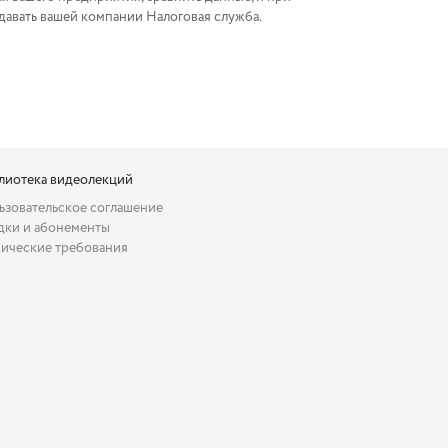
адавать вашей компании Налоговая служба.
лиотека видеолекций
ьзовательское соглашение
дки и абонементы
нические требования