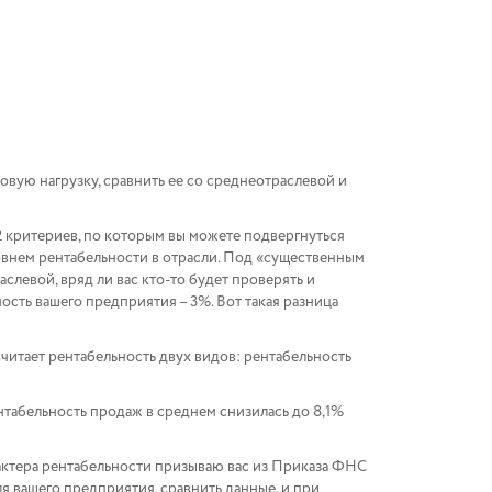
говую нагрузку, сравнить ее со среднеотраслевой и
12 критериев, по которым вы можете подвергнуться
овнем рентабельности в отрасли. Под «существенным
левой, вряд ли вас кто-то будет проверять и
ность вашего предприятия – 3%. Вот такая разница
 считает рентабельность двух видов: рентабельность
ентабельность продаж в среднем снизилась до 8,1%
характера рентабельности призываю вас из Приказа ФНС
ля вашего предприятия, сравнить данные, и при