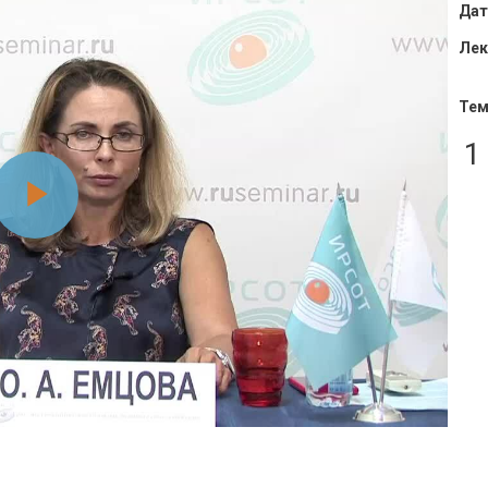
Дат
Лек
Тем
1
Воспроизвести
видео