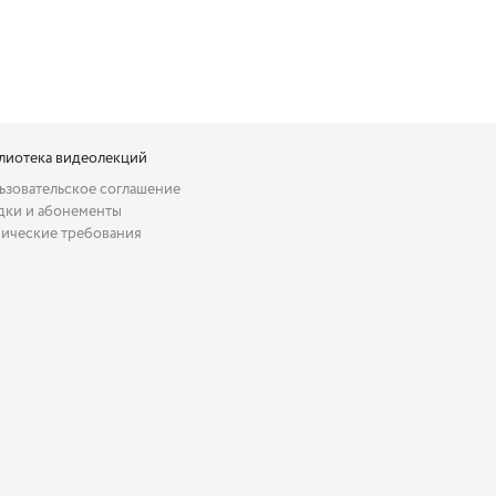
лиотека видеолекций
ьзовательское соглашение
дки и абонементы
нические требования