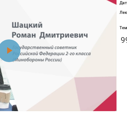
Дат
Лек
Тем
9
Воспроизвести
видео