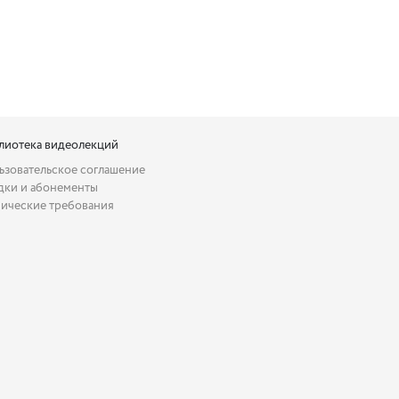
лиотека видеолекций
ьзовательское соглашение
дки и абонементы
нические требования