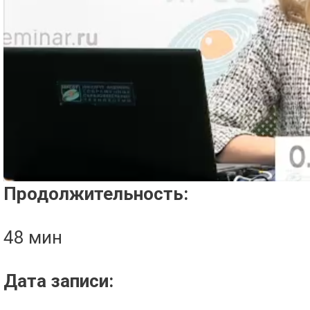
Проигрыватель загружается..
Продолжительность:
48 мин
Дата записи: