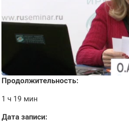
Проигрыватель загружается..
Продолжительность:
1 ч 19 мин
Дата записи: