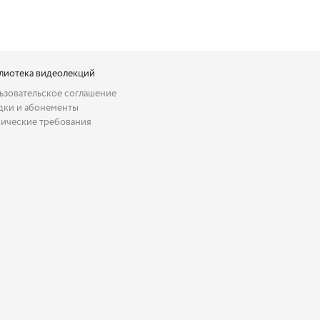
лиотека видеолекций
ьзовательское соглашение
дки и абонементы
нические требования