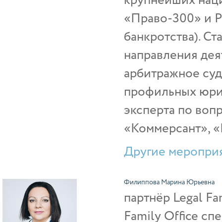
крупнейших наци
«Право-300» и 
банкротства). Ст
направления дея
арбитражное суд
профильных юрид
эксперта по вопр
«Коммерсант», «Р
Другие мероприя
Филиппова Марина Юрьевна
партнёр Legal Fam
Family Office с