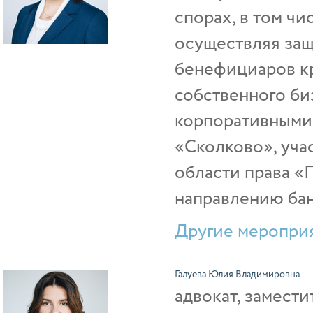
спорах, в том чи
осуществляя защ
бенефициаров кр
собственного би
корпоративными 
«Сколково», уча
области права «
направлению бан
Другие мероприя
Галуева Юлия Владимировна
адвокат, замест