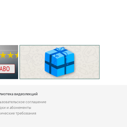
лиотека видеолекций
ьзовательское соглашение
дки и абонементы
нические требования