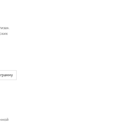
иза».
ских
ограмму
анной