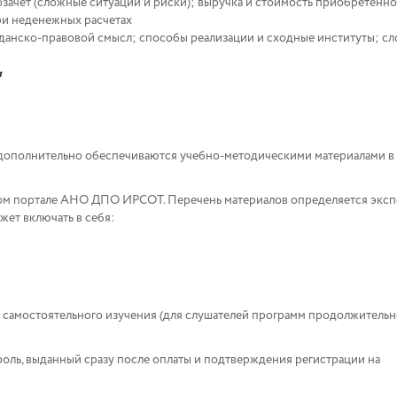
озачет (сложные ситуации и риски); выручка и стоимость приобретенно
ри неденежных расчетах
данско-правовой смысл; способы реализации и сходные институты; с
и
дополнительно обеспечиваются учебно-методическими материалами в
ном портале АНО ДПО ИРСОТ. Перечень материалов определяется экс
ет включать в себя:
 самостоятельного изучения (для слушателей программ продолжительн
роль, выданный сразу после оплаты и подтверждения регистрации на