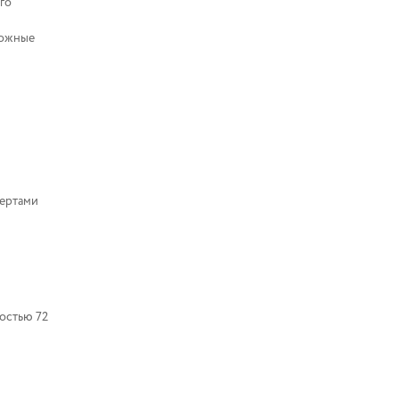
го
ложные
пертами
остью 72