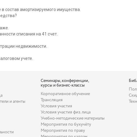
 в состав амортизируемого имущества.
редства?
аже.
ности списания на 41 счет.
страции недвижимости.
алоговом учете.
Семинары, конференции,
Биб
курсы и бизнес-классы
Пол
Корпоративное обучение
да
Ски
Трансляция
тели и агенты
Тех
Условия участия
Условия участия физ. лица
Учебно-методические материалы
Мероприятия по бухучёту
Мероприятия по праву
льности
Мероприятия по кадрам