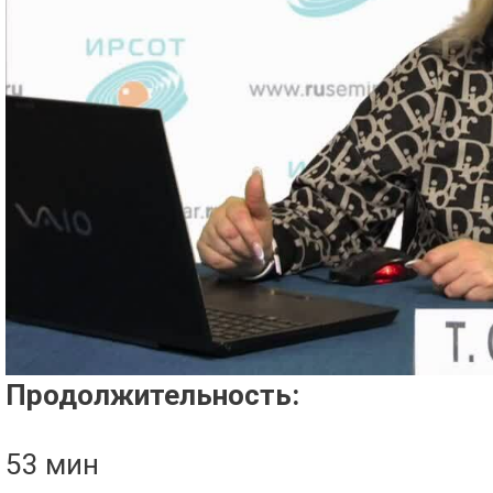
Проигрыватель загружается..
Продолжительность:
53 мин