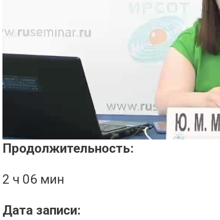
Проигрыватель загружается..
Продолжительность:
2 ч 06 мин
Дата записи: