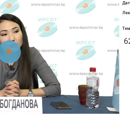
Дат
Лек
Тем
6
Воспроизвести
видео