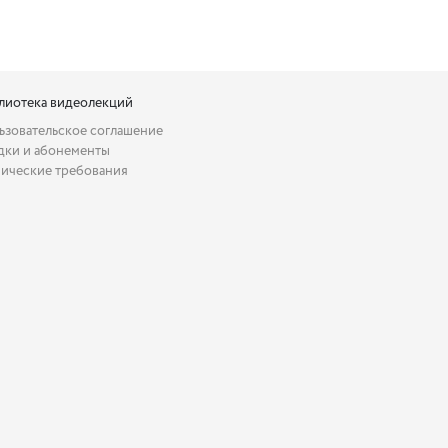
лиотека видеолекций
ьзовательское соглашение
дки и абонементы
нические требования