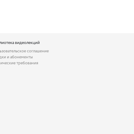
лиотека видеолекций
ьзовательское соглашение
дки и абонементы
нические требования