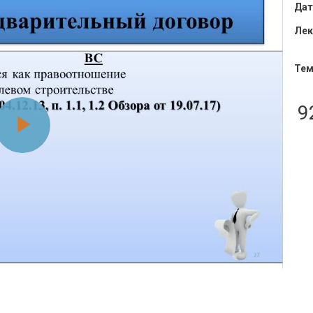
Дат
Лек
Тем
9
Воспроизвести
видео