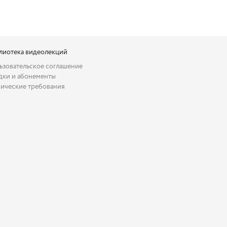
лиотека видеолекций
ьзовательское соглашение
дки и абонементы
нические требования