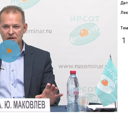
Дат
Лек
Тем
1
Воспроизвести
видео