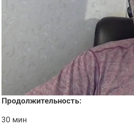
Проигрыватель загружается..
Продолжительность:
30 мин