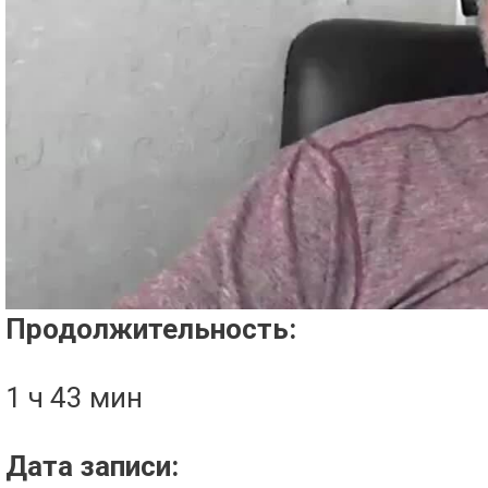
Проигрыватель загружается..
Продолжительность:
1 ч 43 мин
Дата записи: