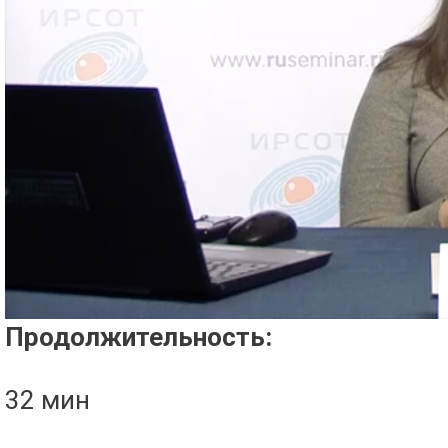
Проигрыватель загружается..
Продолжительность:
32 мин