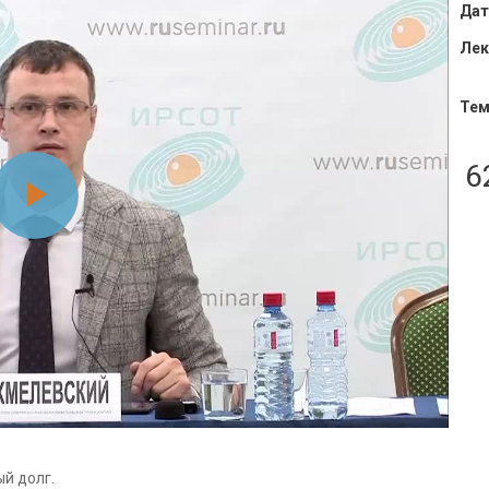
Дат
Лек
Тем
6
Воспроизвести
видео
й долг.