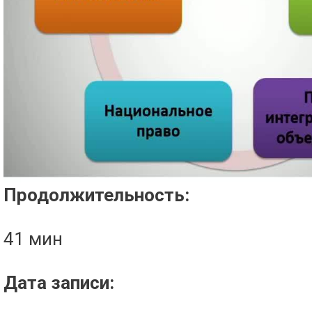
Проигрыватель загружается..
Продолжительность:
41 мин
Дата записи: