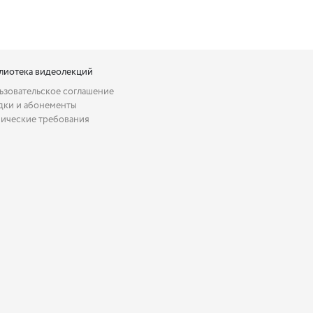
лиотека видеолекций
ьзовательское соглашение
дки и абонементы
нические требования