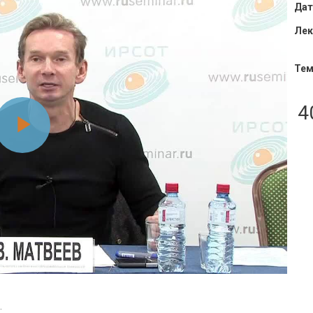
Дат
Лек
Тем
4
Воспроизвести
видео
.