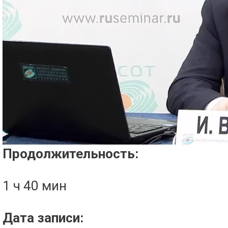
Проигрыватель загружается..
Продолжительность:
1 ч 40 мин
Дата записи: