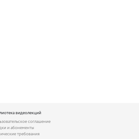
лиотека видеолекций
ьзовательское соглашение
дки и абонементы
нические требования