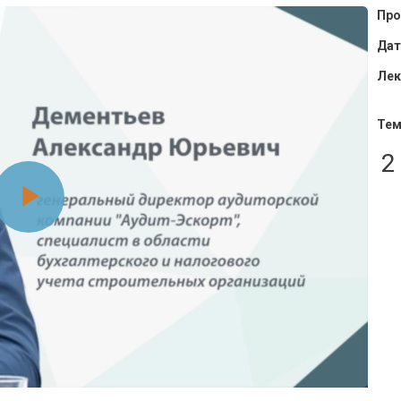
Про
 Фрагмент
Дат
Лек
Тем
2
Воспроизвести
видео