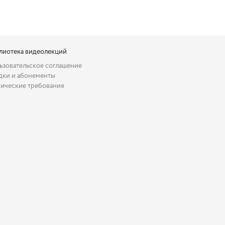
лиотека видеолекций
ьзовательское соглашение
дки и абонементы
нические требования