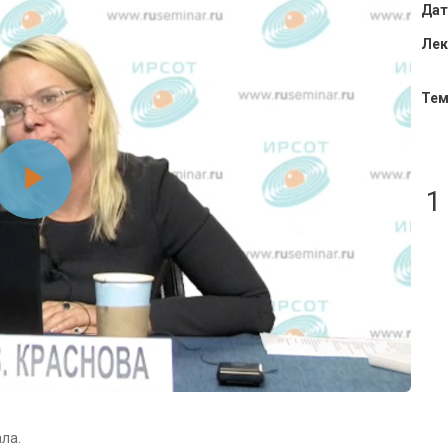
Дат
Лек
Тем
Воспроизвести
1
видео
ла.