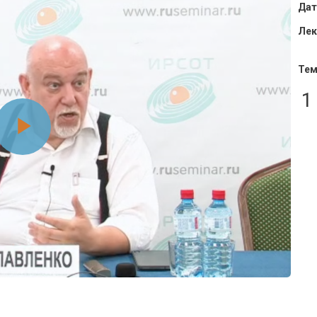
Дат
Лек
Тем
1
Воспроизвести
видео