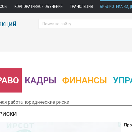
АССЫ
КОРПОРАТИВНОЕ ОБУЧЕНИЕ
ТРАНСЛЯЦИЯ
БИБЛИОТЕКА ВИД
екций
РАВО
КАДРЫ
ФИНАНСЫ
УПР
ая работа: юридические риски
 РИСКИ
Про
 Фрагмент