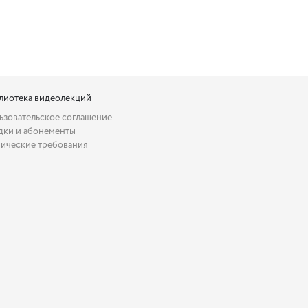
лиотека видеолекций
ьзовательское соглашение
дки и абонементы
нические требования