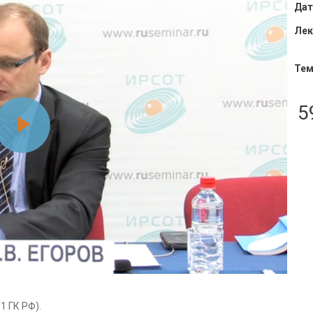
Дат
Лек
Тем
5
Воспроизвести
видео
1 ГК РФ).