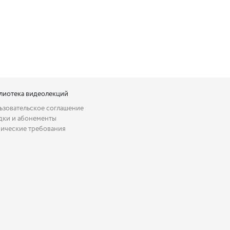
лиотека видеолекций
ьзовательское соглашение
дки и абонементы
нические требования