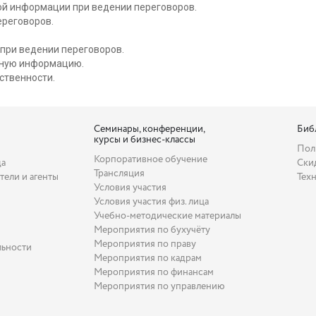
ой информации при ведении переговоров.
ереговоров.
при ведении переговоров.
ьную информацию.
ственности.
Семинары, конференции,
Биб
курсы и бизнес-классы
Пол
Корпоративное обучение
да
Ски
Трансляция
тели и агенты
Тех
Условия участия
Условия участия физ. лица
Учебно-методические материалы
Мероприятия по бухучёту
Мероприятия по праву
льности
Мероприятия по кадрам
Мероприятия по финансам
Мероприятия по управлению