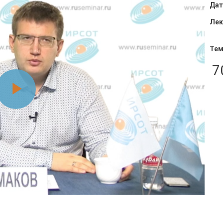
Дат
Лек
Тем
7
Воспроизвести
видео