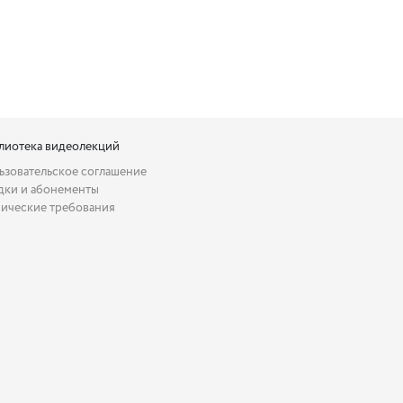
лиотека видеолекций
ьзовательское соглашение
дки и абонементы
нические требования