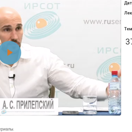
Дат
Лек
Тем
3
Воспроизвести
видео
ериалы.