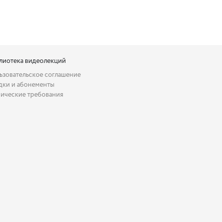
лиотека видеолекций
ьзовательское соглашение
дки и абонементы
нические требования