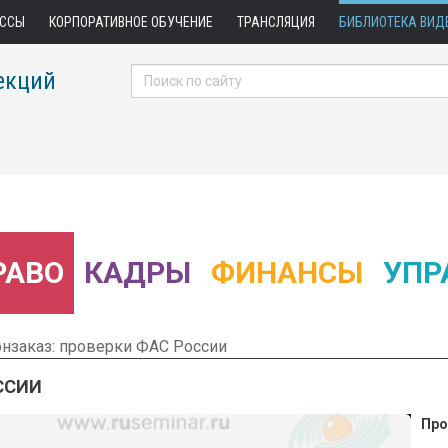
АССЫ
КОРПОРАТИВНОЕ ОБУЧЕНИЕ
ТРАНСЛЯЦИЯ
БИБЛИОТЕКА ВИД
екций
РАВО
КАДРЫ
ФИНАНСЫ
УПР
нзаказ: проверки ФАС России
ССИИ
Про
 Фрагмент