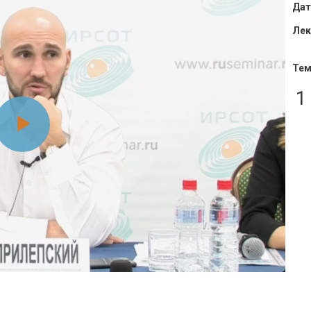
Дат
Лек
Тем
1
Воспроизвести
видео