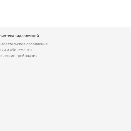
лиотека видеолекций
ьзовательское соглашение
дки и абонементы
нические требования