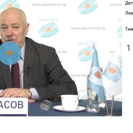
Дат
Лек
Тем
1
Воспроизвести
видео