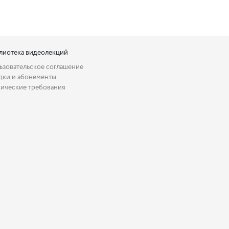
лиотека видеолекций
ьзовательское соглашение
дки и абонементы
нические требования