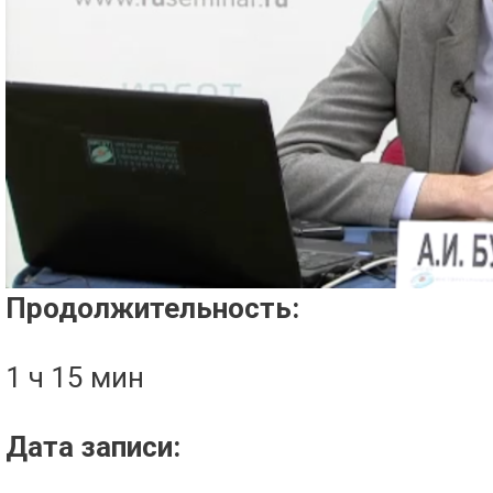
Проигрыватель загружается..
Продолжительность:
1 ч 15 мин
Дата записи: