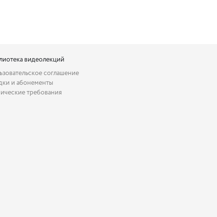
лиотека видеолекций
ьзовательское соглашение
дки и абонементы
нические требования