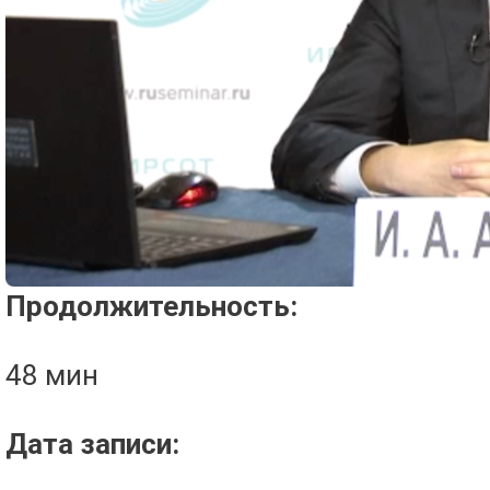
Проигрыватель загружается..
Продолжительность:
48 мин
Дата записи: