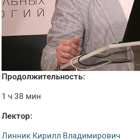
Проигрыватель загружается..
Продолжительность:
1 ч 38 мин
Лектор:
Линник Кирилл Владимирович