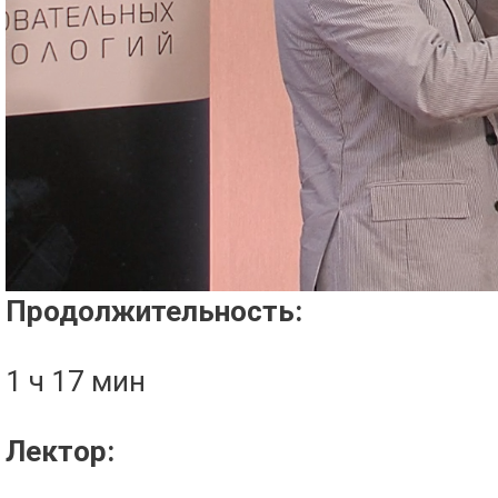
Проигрыватель загружается..
Продолжительность:
1 ч 17 мин
Лектор: