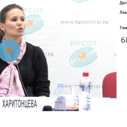
Дат
Лек
Тем
6
Воспроизвести
видео