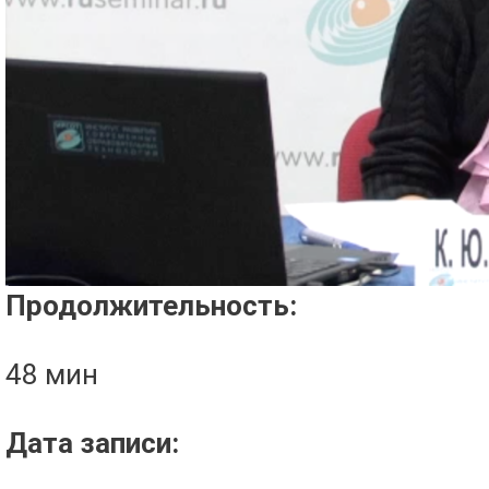
Проигрыватель загружается..
Продолжительность:
48 мин
Дата записи: