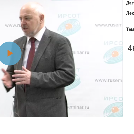
Дат
Лек
Тем
4
Воспроизвести
видео