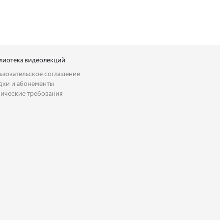
лиотека видеолекций
ьзовательское соглашение
дки и абонементы
нические требования