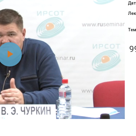
Дат
Лек
Тем
9
Воспроизвести
видео